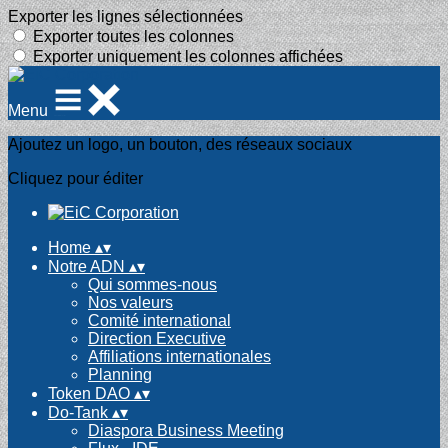
Exporter les lignes sélectionnées
Exporter toutes les colonnes
Exporter uniquement les colonnes affichées
Menu
Ajoutez un logo, un bouton, des réseaux sociaux
Cliquez pour éditer
Home
▴
▾
Notre ADN
▴
▾
Qui sommes-nous
Nos valeurs
Comité international
Direction Executive
Affiliations internationales
Planning
Token DAO
▴
▾
Do-Tank
▴
▾
Diaspora Business Meeting